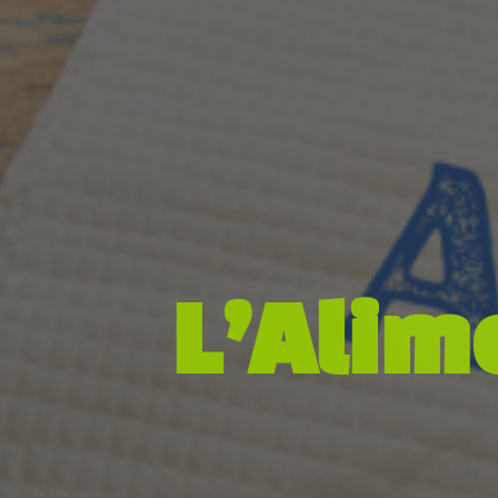
L’Alim