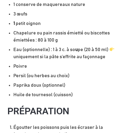
1 conserve de maquereaux nature
3 œufs
1
petit oignon
Chapelure ou pain rassis émietté ou biscottes
émiettées : 80 à 100 g
Eau (optionnelle) : 1 à 3 c. à so
u
pe (20 à 50 ml)
uniquement si la pâte s’effrite au façonnage
Poivre
Persil (ou herbes au choix)
Paprika doux (optionnel)
Huile de tournesol (cuisson)
PRÉPARATION
Égoutter les poissons puis les écraser à la