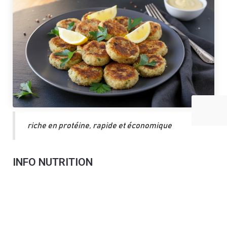
riche en protéine, rapide et économique
INFO NUTRITION
Ces croquettes apportent des
protéines
, utiles
pour la
satiété
et le maintien de la
masse musculaire
.
Avec les sardines et maquereaux, elles fournissent