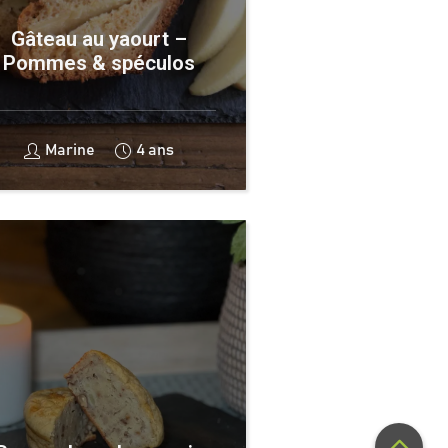
Gâteau au yaourt –
Pommes & spéculos
Marine
4 ans