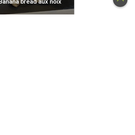
Banana bread aux noix
Marine
4 ans
Nouilles chinoises
sautées au poulet –
coco – curry