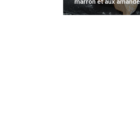
marron et aux amand
Marine
4 ans
Veau marengo