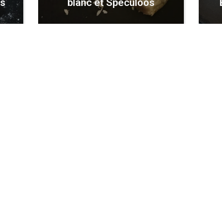
es
blanc et Spéculoos
Marine
4 ans
Poêlée de légumes à la
sauce soja, épices et riz
basmati