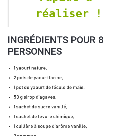
réaliser
 !
INGRÉDIENTS POUR 8
PERSONNES
1 yaourt nature,
2 pots de yaourt farine,
1 pot de yaourt de fécule de maïs,
50 g sirop d’agaves,
1 sachet de sucre vanillé,
1 sachet de levure chimique,
1 cuillère à soupe d’arôme vanille,
2 pommes,