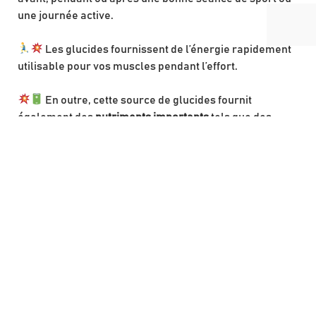
une journée active.
Les glucides fournissent de l’énergie rapidement
utilisable pour vos muscles pendant l’effort.
En outre, cette source de glucides fournit
également des
nutriments importants
tels que des
fibres
et des
minéraux
tels que le
potassium
et le
magnésium
.
VARIANTES
Pour une recette moins riche, retirer les spéculoos.
Banana bread aux noix
Riz au lait vanille
Cheesecake au fromage
blanc et Spéculoos